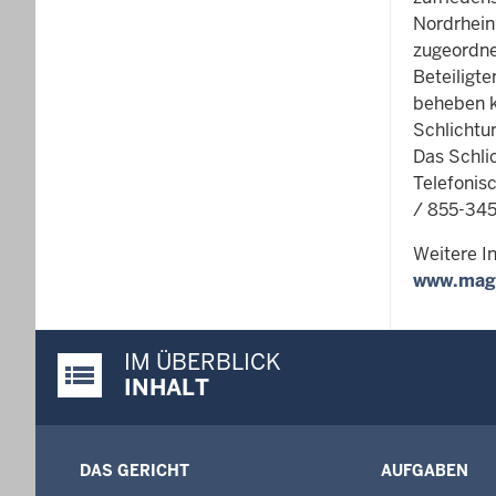
Nordrhein
zugeordne
Beteiligte
beheben ka
Schlichtu
Das Schli
Telefonisc
/ 855-345
Weitere I
www.mags
IM ÜBERBLICK
Justiz-Portal im Überblick:
INHALT
DAS GERICHT
AUFGABEN