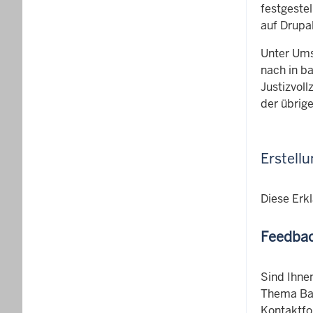
festgeste
auf Drupal
Unter Umst
nach in ba
Justizvoll
der übrige
Erstellu
Diese Erk
Feedbac
Sind Ihne
Thema Bar
Kontaktfo