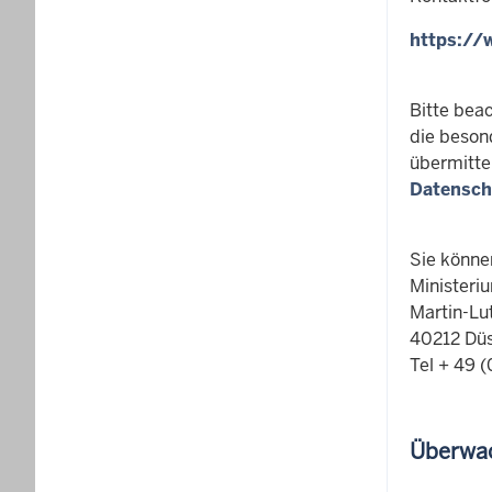
https://
Bitte bea
die beson
übermitte
Datensch
Sie könne
Ministeri
Martin-Lu
40212 Düs
Tel + 49 
Überwac