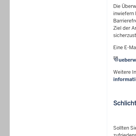
Die Überw
inwiefern
Barrierefr
Ziel der A
sicherzus
Eine E-Ma
ueberw
Weitere I
informat
Schlich
Sollten Si
zufrieden