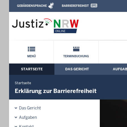
Direkt zum Inhalt
GEBÄRDENSPRACHE
BARRIEREFREIHEIT
Leichte Sprache, Gebärdensprachenvideo u
Arbeitsgericht Bochum: Erklärung zur Ba
Schnellnavigation mit Volltext-Suche
MENÜ
TERMINBUCHUNG
STARTSEITE
DAS GERICHT
AUFGA
Hauptmenü: Hauptnavigation
Startseite
Erklärung zur Barrierefreiheit
Das Gericht
Aufgaben
Kontakt