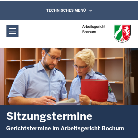
Direkt zum Inhalt
Arbeitsgericht Bochum:
TECHNISCHES MENÜ
Leichte Sprache, Gebärdensprachenvideo
und Kontaktformular
Sitzungstermine
Sitzungstermine
Gerichtstermine im Arbeitsgericht Bochum