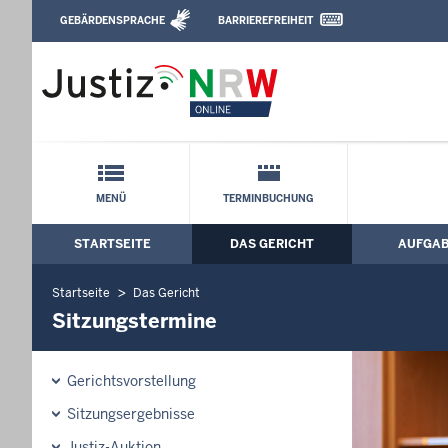
Direkt zum Inhalt
GEBÄRDENSPRACHE
BARRIEREFREIHEIT
Leichte Sprache, Gebärdensprachenvideo u
Arbeitsgericht Bochum: Sitzungstermi
Schnellnavigation mit Volltext-Suche
MENÜ
TERMINBUCHUNG
STARTSEITE
DAS GERICHT
AUFGA
Hauptmenü: Hauptnavigation
Startseite
Das Gericht
Sitzungstermine
Gerichtsvorstellung
Sitzungsergebnisse
Justiz-Auktion