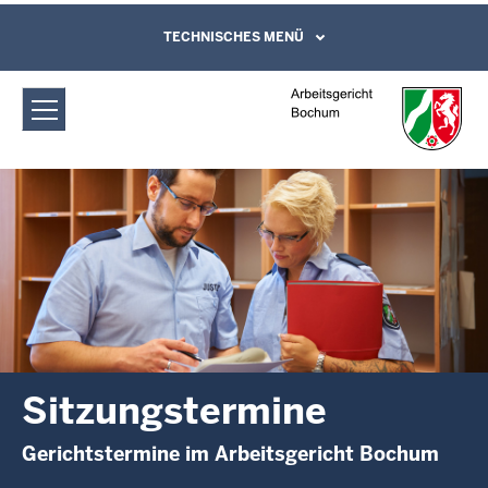
Direkt zum Inhalt
Arbeitsgericht Bochum:
TECHNISCHES MENÜ
Leichte Sprache, Gebärdensprachenvideo
und Kontaktformular
Sitzungstermine
Sitzungstermine
Gerichtstermine im Arbeitsgericht Bochum